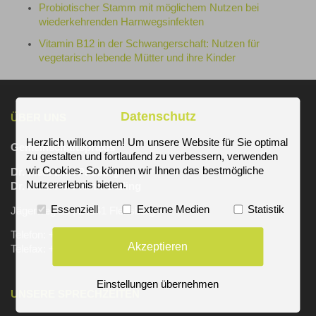
Probiotischer Stamm mit möglichem Nutzen bei
wiederkehrenden Harnwegsinfekten
Vitamin B12 in der Schwangerschaft: Nutzen für
vegetarisch lebende Mütter und ihre Kinder
Datenschutz
ÜBER UNS
Herzlich willkommen! Um unsere Website für Sie optimal
Gemeinschaftspraxis
zu gestalten und fortlaufend zu verbessern, verwenden
wir Cookies. So können wir Ihnen das bestmögliche
Dr. med. Dirk Padberg
Nutzererlebnis bieten.
Dr. med. Nele Ruth Galling
Essenziell
Externe Medien
Statistik
Jägerweg 16 | 24941 Flensburg
Telefon: +49 (461) 8400550
Akzeptieren
Telefax: +49 (461) 8400202
Einstellungen übernehmen
UNSERE SPRECHZEITEN