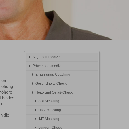
Allgemeinmedizin
Präventionsmedizin
Ernährungs-Coaching
nen
Gesundheits-Check
rhöhung
 höhere
Herz- und Gefäß-Check
t beides
ABI-Messung
en
HRV-Messung
n die
IMT-Messung
Lungen-Check