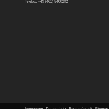
Telefax: +49 (461) 8400202
Impressum
Datenschutz
Barrierefreiheit
Sitemap