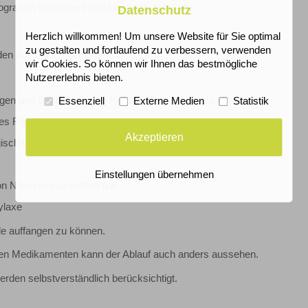
ramm kompetent und langfristig zur Seite.
Datenschutz
Herzlich willkommen! Um unsere Website für Sie optimal
zu gestalten und fortlaufend zu verbessern, verwenden
en ausführlich behandelt:
wir Cookies. So können wir Ihnen das bestmögliche
Nutzererlebnis bieten.
ungen und Gedanken zum Konsum bzw. Nichtrauchen
Essenziell
Externe Medien
Statistik
 des Rauchens
Akzeptieren
gischen Effekte des Entzugs
Einstellungen übernehmen
 Nikotinersatzstoffen u.a.
ylaxe
le auffangen zu können.
nden Medikamenten kann der Ablauf auch anders aussehen.
den selbstverständlich berücksichtigt.