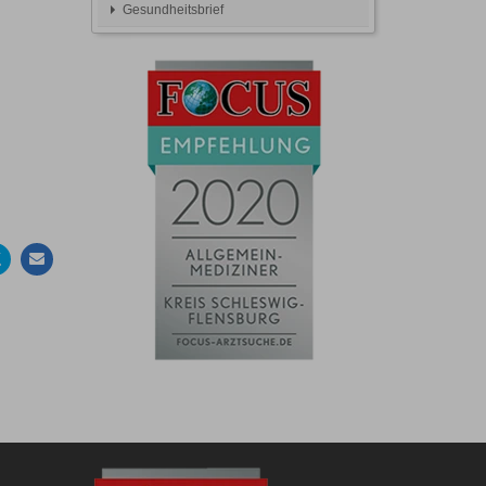
Gesundheitsbrief
Auf
Per
ebook
Twitter
Mail
en
teilen
empfehlen